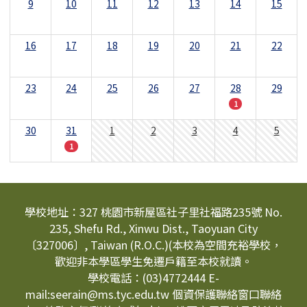
9
10
11
12
13
14
15
16
17
18
19
20
21
22
23
24
25
26
27
28
29
1
30
31
1
2
3
4
5
1
頁尾區域內容
學校地址：327 桃園市新屋區社子里社福路235號 No.
235, Shefu Rd., Xinwu Dist., Taoyuan City
〔327006〕, Taiwan (R.O.C.)(本校為空間充裕學校，
歡迎非本學區學生免遷戶籍至本校就讀。
學校電話：(03)4772444 E-
mail:seerain@ms.tyc.edu.tw 個資保護聯絡窗口聯絡