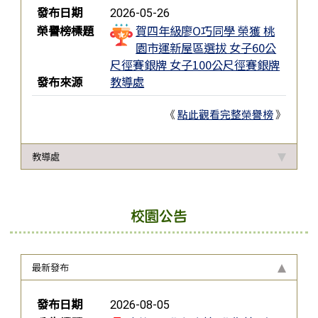
發布日期
2026-05-26
榮譽榜標題
賀四年級廖O巧同學 榮獲 桃
園市運新屋區選拔 女子60公
尺徑賽銀牌 女子100公尺徑賽銀牌
發布來源
教導處
《
點此觀看完整榮譽榜
》
教導處
校園公告
最新發布
新聞列表
發布日期
2026-08-05