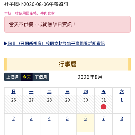
社子國小2026-08-06午餐資訊
本校一律使用國產豬、牛肉食材
當天不供餐，或尚無該日資訊！
點此（另開新視窗）校園食材登錄平臺觀看詳細資訊
行事曆
2026年8月
上個月
今天
下個月
日
一
二
三
四
五
六
26
27
28
29
30
31
1
1
2
3
4
5
6
7
8