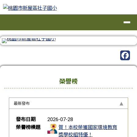
桃園市新屋區社子國小
跳至主內容區
導覽列
工具列
頁尾區域
上中區域內容
榮譽榜
最新發布
榮譽榜列表
發布日期
2026-07-28
榮譽榜標題
賀！本校榮獲國家環境教育
獎學校組特優！